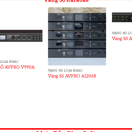
Vang Số Karaoke
VANG SỐ L
Vang Số 
 LOẠI KHÁC
SỐ AVPRO V990A
VANG SỐ LOẠI KHÁC
Vang Số AVPRO AI2068