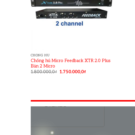
CHỐNG HÚ
Chống hú Micro Feedback XTR 2.0 Plus
Bản 2 Micro
1.800.000,0
₫
1.750.000,0
₫