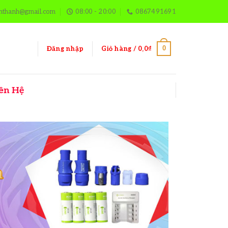
mthanh@gmail.com
08:00 - 20:00
0867491691
0
Giỏ hàng /
0,0
₫
Đăng nhập
ên Hệ