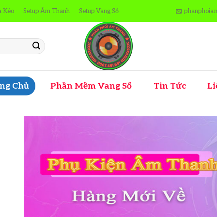
a Kéo
Setup Âm Thanh
Setup Vang Số
phanphoia
ng Chủ
Phần Mềm Vang Số
Tin Tức
Li