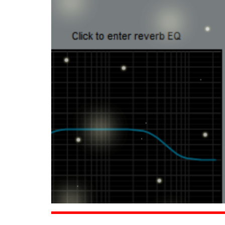
Siso Trip
Phần mềm setu