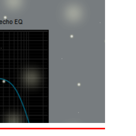
artyHouse,
gay tại website