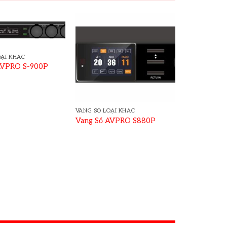
OẠI KHÁC
AVPRO S-900P
VANG SỐ LOẠI KHÁC
Vang Số AVPRO S880P