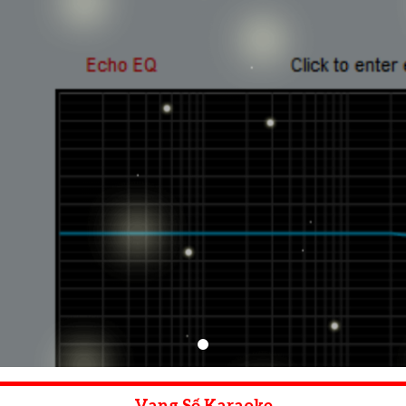
Tổng Hợp Phần Mềm Vang Số
ath, dBacoustic, Bosa, BF, DAK,CAF, P
……
p vang số trên máy tính laptop. cập nhật phần mềm mới n
này.
.
Dowload