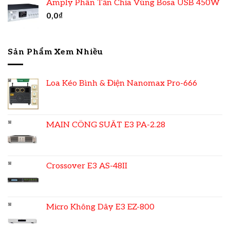
Amply Phân Tần Chia Vùng Bosa USB 450W
0,0
₫
Sản Phẩm Xem Nhiều
Loa Kéo Bình & Điện Nanomax Pro-666
MAIN CÔNG SUẤT E3 PA-2.28
Crossover E3 AS-48II
Micro Không Dây E3 EZ-800