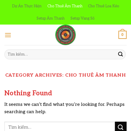
Skip
Dự Án Thực Hiện
Cho Thuê Âm Thanh
Cho Thuê Loa Kéo
to
content
Setup Âm Thanh
Setup Vang Số
0
Tìm
kiếm:
CATEGORY ARCHIVES:
CHO THUÊ ÂM THANH
Nothing Found
It seems we can’t find what you’re looking for. Perhaps
searching can help.