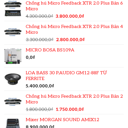
Chống hú Micro Feedback XTR 2.0 Plus Bản 6
CỦA
Micro
VANG
SỐ
4.300.000,0
₫
3.800.000,0
₫
ĐỐI
VỚI
Chống hú Micro Feedback XTR 2.0 Plus Bản 4
DÀN
Micro
ÂM
THANH.
3.300.000,0
₫
2.800.000,0
₫
MICRO BOSA BS109A
0,0
₫
LOA BASS 30 P.AUDIO GM12-88F TỪ
FERRITE
5.400.000,0
₫
Chống hú Micro Feedback XTR 2.0 Plus Bản 2
Micro
1.800.000,0
₫
1.750.000,0
₫
Mixer MORGAN SOUND AMIX12
8.900.000,0
₫