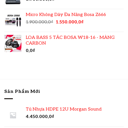
Micro Không Dây Đa Năng Bosa Z666
1.900.000,0
₫
1.550.000,0
₫
LOA BASS 5 TẤC BOSA W18-16 - MÀNG
CARBON
0,0
₫
Sản Phẩm Mới
Tủ Nhựa HDPE 12U Morgan Sound
4.450.000,0
₫