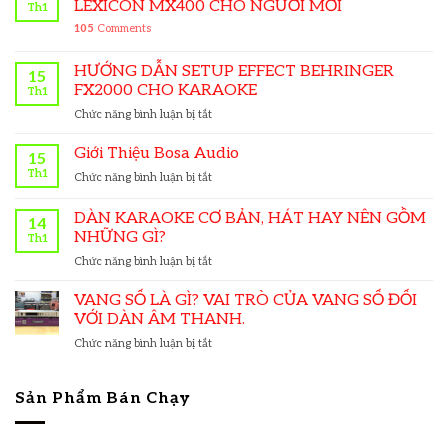
LEXICON MX400 CHO NGƯỜI MỚI
Th1
105
Comments
HƯỚNG DẪN SETUP EFFECT BEHRINGER
15
FX2000 CHO KARAOKE
Th1
ở
Chức năng bình luận bị tắt
HƯỚNG
DẪN
Giới Thiệu Bosa Audio
15
SETUP
Th1
ở
Chức năng bình luận bị tắt
EFFECT
Giới
BEHRINGER
Thiệu
DÀN KARAOKE CƠ BẢN, HÁT HAY NÊN GỒM
FX2000
14
Bosa
CHO
NHỮNG GÌ?
Th1
Audio
KARAOKE
ở
Chức năng bình luận bị tắt
DÀN
KARAOKE
VANG SỐ LÀ GÌ? VAI TRÒ CỦA VANG SỐ ĐỐI
CƠ
VỚI DÀN ÂM THANH.
BẢN,
ở
Chức năng bình luận bị tắt
HÁT
VANG
HAY
SỐ
NÊN
LÀ
Sản Phẩm Bán Chạy
GỒM
GÌ?
NHỮNG
VAI
GÌ?
TRÒ