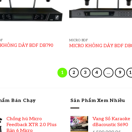
DF
MICRO BDF
 KHÔNG DÂY BDF DB790
MICRO KHÔNG DÂY BDF DB
1
2
3
4
…
9
1
hẩm Bán Chạy
Sản Phẩm Xem Nhiều
Chống hú Micro
Vang Số Karaoke
Feedback XTR 2.0 Plus
dBacoustic S690
Bản 6 Micro