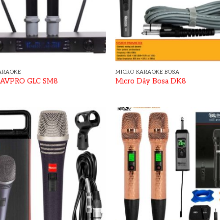
ARAOKE
MICRO KARAOKE BOSA
 AVPRO GLC SM8
Micro Dây Bosa DK8