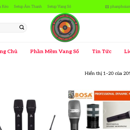
a Kéo
Setup Âm Thanh
Setup Vang Số
phanphoia
ng Chủ
Phần Mềm Vang Số
Tin Tức
Li
Hiển thị 1–20 của 20