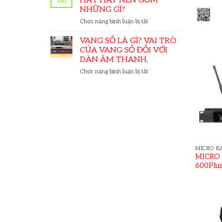
HÁT HAY NÊN GỒM
Th1
Audio
KARAOKE
NHỮNG GÌ?
ở
Chức năng bình luận bị tắt
DÀN
KARAOKE
VANG SỐ LÀ GÌ? VAI TRÒ
CƠ
CỦA VANG SỐ ĐỐI VỚI
BẢN,
DÀN ÂM THANH.
HÁT
ở
Chức năng bình luận bị tắt
HAY
VANG
NÊN
SỐ
GỒM
LÀ
NHỮNG
GÌ?
GÌ?
VAI
TRÒ
CỦA
VANG
SỐ
MICRO K
ĐỐI
MICRO
VỚI
600Plu
DÀN
ÂM
THANH.