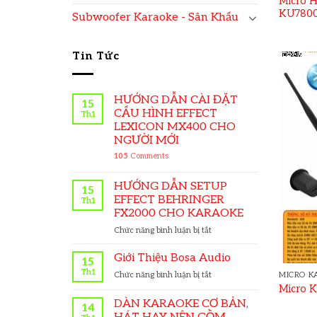
Micro H
KU780
Subwoofer Karaoke - Sân Khấu
Tin Tức
HƯỚNG DẪN CÀI ĐẶT
15
CẤU HÌNH EFFECT
Th1
LEXICON MX400 CHO
NGƯỜI MỚI
105
Comments
HƯỚNG DẪN SETUP
15
EFFECT BEHRINGER
Th1
FX2000 CHO KARAOKE
ở
Chức năng bình luận bị tắt
HƯỚNG
DẪN
Giới Thiệu Bosa Audio
15
SETUP
Th1
ở
Chức năng bình luận bị tắt
MICRO K
EFFECT
Giới
Micro K
BEHRINGER
Thiệu
DÀN KARAOKE CƠ BẢN,
FX2000
14
Bosa
CHO