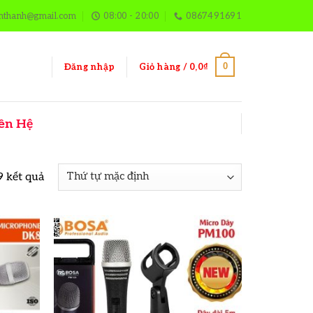
mthanh@gmail.com
08:00 - 20:00
0867491691
0
Giỏ hàng /
0,0
₫
Đăng nhập
ên Hệ
9 kết quả