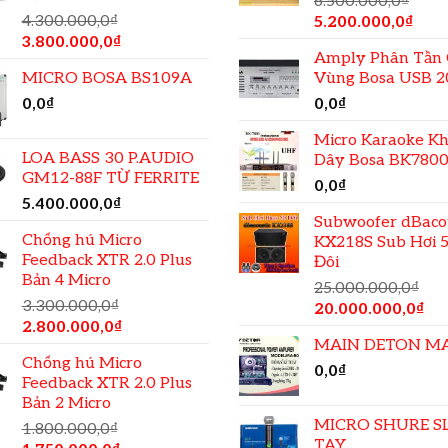
6.500.000,0
₫
4.300.000,0
₫
5.200.000,0
₫
3.800.000,0
₫
Amply Phân Tần 
MICRO BOSA BS109A
Vùng Bosa USB 
0,0
₫
0,0
₫
Micro Karaoke K
LOA BASS 30 P.AUDIO
Dây Bosa BK780
GM12-88F TỪ FERRITE
0,0
₫
5.400.000,0
₫
Subwoofer dBacou
Chống hú Micro
KX218S Sub Hơi 5
Feedback XTR 2.0 Plus
Đôi
Bản 4 Micro
25.000.000,0
₫
3.300.000,0
₫
20.000.000,0
₫
2.800.000,0
₫
MAIN DETON M
Chống hú Micro
0,0
₫
Feedback XTR 2.0 Plus
Bản 2 Micro
MICRO SHURE S
1.800.000,0
₫
TAY