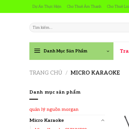
Skip
Dự Án Thực Hiện
Cho Thuê Âm Thanh
Cho Thuê Lo
to
content
Tìm
kiếm:
Tra
Danh Mục Sản Phẩm
TRANG CHỦ
/
MICRO KARAOKE
Danh mục sản phẩm
quản lý nguồn morgan
Micro Karaoke