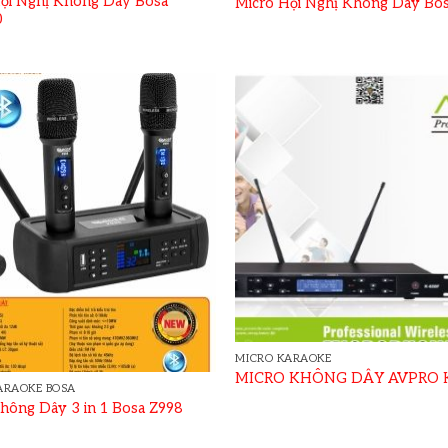
ội Nghị Không Dây Bosa
Micro Hội Nghị Không Dây Bo
0
MICRO KARAOKE
MICRO KHÔNG DÂY AVPRO 
ARAOKE BOSA
hông Dây 3 in 1 Bosa Z998