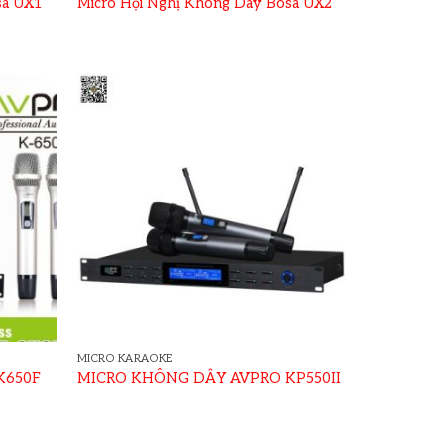
sa UX1
Micro Hội Nghị Không Dây Bosa UX2
MICRO KARAOKE
K650F
MICRO KHÔNG DÂY AVPRO KP550II