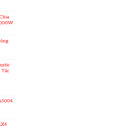
Chia
2000W
hông
0
stic
 Tấc
A5004
LX4