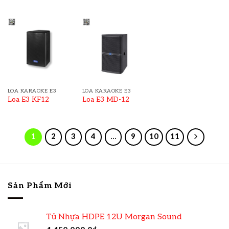
LOA KARAOKE E3
LOA KARAOKE E3
Loa E3 KF12
Loa E3 MD-12
1
2
3
4
…
9
10
11
Sản Phẩm Mới
Tủ Nhựa HDPE 12U Morgan Sound