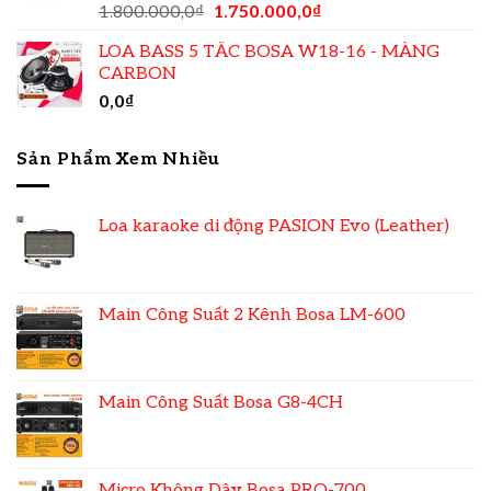
1.800.000,0
₫
1.750.000,0
₫
LOA BASS 5 TẤC BOSA W18-16 - MÀNG
CARBON
0,0
₫
Sản Phẩm Xem Nhiều
Loa karaoke di động PASION Evo (Leather)
Main Công Suất 2 Kênh Bosa LM-600
Main Công Suất Bosa G8-4CH
Micro Không Dây Bosa PRO-700