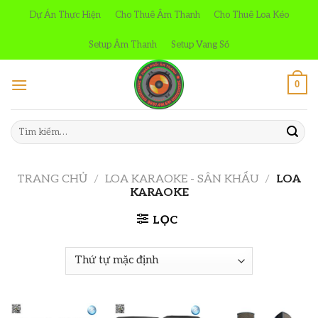
Skip
Dự Án Thực Hiện
Cho Thuê Âm Thanh
Cho Thuê Loa Kéo
to
content
Setup Âm Thanh
Setup Vang Số
0
Tìm
kiếm:
TRANG CHỦ
/
LOA KARAOKE - SÂN KHẤU
/
LOA
KARAOKE
LỌC