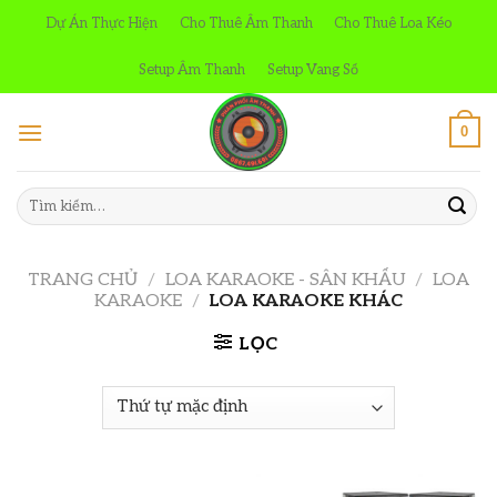
Skip
Dự Án Thực Hiện
Cho Thuê Âm Thanh
Cho Thuê Loa Kéo
to
content
Setup Âm Thanh
Setup Vang Số
0
Tìm
kiếm:
TRANG CHỦ
/
LOA KARAOKE - SÂN KHẤU
/
LOA
KARAOKE
/
LOA KARAOKE KHÁC
LỌC