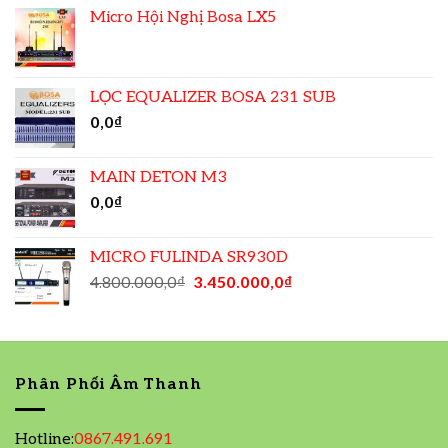
Micro Hội Nghị Bosa LX5
LỌC EQUALIZER BOSA 231 SUB
0,0
₫
MAIN DETON M3
0,0
₫
MICRO FULINDA SR930D
4.800.000,0
₫
3.450.000,0
₫
Phân Phối Âm Thanh
Hotline:
0867.491.691