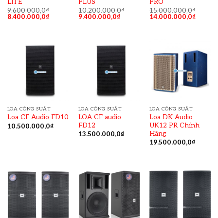
LITE
PLUS
PRO
9.600.000,0
₫
10.200.000,0
₫
15.000.000,0
₫
8.400.000,0
₫
9.400.000,0
₫
14.000.000,0
₫
LOA CÔNG SUẤT
LOA CÔNG SUẤT
LOA CÔNG SUẤT
LOA CF audio
Loa DK Audio
Loa CF Audio FD10
FD12
UK12 PR Chính
10.500.000,0
₫
Hãng
13.500.000,0
₫
19.500.000,0
₫