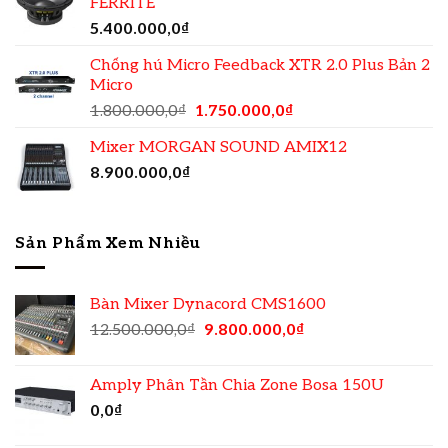
FERRITE
5.400.000,0
₫
Chống hú Micro Feedback XTR 2.0 Plus Bản 2
Micro
1.800.000,0
₫
1.750.000,0
₫
Mixer MORGAN SOUND AMIX12
8.900.000,0
₫
Sản Phẩm Xem Nhiều
Bàn Mixer Dynacord CMS1600
12.500.000,0
₫
9.800.000,0
₫
Amply Phân Tần Chia Zone Bosa 150U
0,0
₫