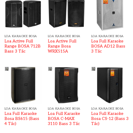
LOA KARAOKE BOSA
LOA KARAOKE BOSA
LOA KARAOKE BOSA
Loa Active Full
Loa Active Full
Loa Full Karaoke
Range BOSA 712B
Range Bosa
BOSA AD12 Bass
Bass 3 Tấc
WRX515A
3 Tấc
LOA KARAOKE BOSA
LOA KARAOKE BOSA
LOA KARAOKE BOSA
Loa Full Karaoke
Loa Full Karaoke
Loa Full Karaoke
Bosa BS615 (Bass
BOSA C-MAX
Bosa CS-12 (Bass 3
4 Tấc)
3110 Bass 3 Tấc
Tấc)