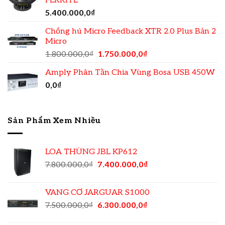
FERRITE
5.400.000,0
₫
Chống hú Micro Feedback XTR 2.0 Plus Bản 2
Micro
1.800.000,0
₫
1.750.000,0
₫
Amply Phân Tần Chia Vùng Bosa USB 450W
0,0
₫
Sản Phẩm Xem Nhiều
LOA THÙNG JBL KP612
7.800.000,0
₫
7.400.000,0
₫
VANG CƠ JARGUAR S1000
7.500.000,0
₫
6.300.000,0
₫