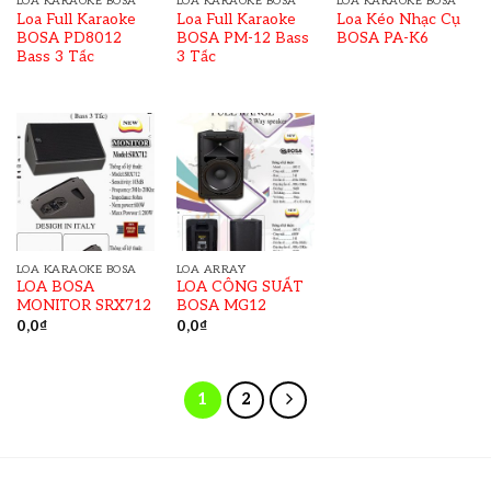
LOA KARAOKE BOSA
LOA KARAOKE BOSA
LOA KARAOKE BOSA
Loa Full Karaoke
Loa Full Karaoke
Loa Kéo Nhạc Cụ
BOSA PD8012
BOSA PM-12 Bass
BOSA PA-K6
Bass 3 Tấc
3 Tấc
LOA KARAOKE BOSA
LOA ARRAY
LOA BOSA
LOA CÔNG SUẤT
MONITOR SRX712
BOSA MG12
0,0
₫
0,0
₫
1
2