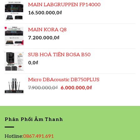
MAIN LABGRUPPEN FP14000
16.500.000,0
₫
MAIN KORA Q8
7.200.000,0
₫
SUB HOẢ TIỄN BOSA B50
0,0
₫
Micro DBAcoustic DB750PLUS
7.900.000,0
₫
6.000.000,0
₫
Phân Phối Âm Thanh
Hotline:
0867.491.691