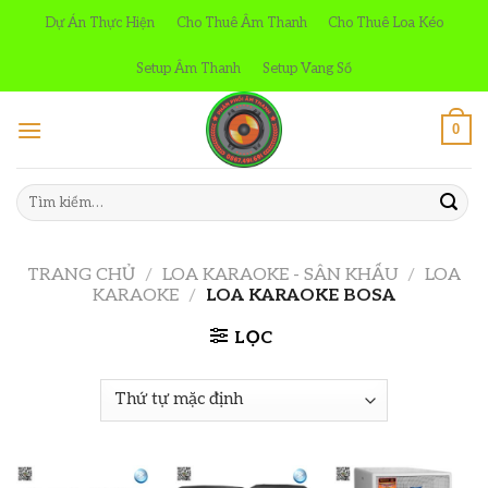
Skip
Dự Án Thực Hiện
Cho Thuê Âm Thanh
Cho Thuê Loa Kéo
to
content
Setup Âm Thanh
Setup Vang Số
0
Tìm
kiếm:
TRANG CHỦ
/
LOA KARAOKE - SÂN KHẤU
/
LOA
KARAOKE
/
LOA KARAOKE BOSA
LỌC