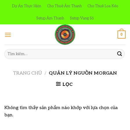
Skip
Dự Án Thực Hiện
Cho Thuê Âm Thanh
Cho Thuê Loa Kéo
to
content
Setup Âm Thanh
Setup Vang Số
0
Tìm
kiếm:
TRANG CHỦ
/
QUẢN LÝ NGUỒN MORGAN
LỌC
Không tìm thấy sản phẩm nào khớp với lựa chọn của
bạn.