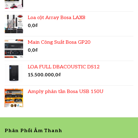
Loa cột Array Bosa LAX8
0,0
₫
Main Công Suất Bosa GP20
0,0
₫
LOA FULL DBACOUSTIC DS12
15.500.000,0
₫
Amply phân tần Bosa USB 150U
Phân Phối Âm Thanh