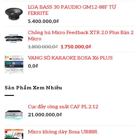
LOA BASS 30 P.AUDIO GM12-88F TỪ
FERRITE
5.400.000,0
₫
Chống hú Micro Feedback XTR 2.0 Plus Bản 2
Micro
1.800.000,0
₫
1.750.000,0
₫
VANG SỐ KARAOKE BOSA X6 PLUS
0,0
₫
Sản Phẩm Xem Nhiều
Cục đẩy công suất CAF PL 2.12
21.000.000,0
₫
Micro không dây Bosa UR88R