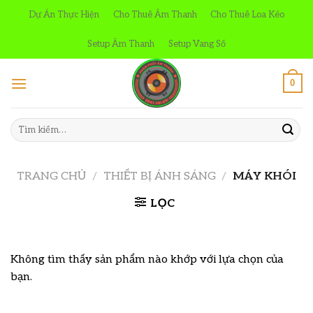
Skip
Dự Án Thực Hiện
Cho Thuê Âm Thanh
Cho Thuê Loa Kéo
to
content
Setup Âm Thanh
Setup Vang Số
0
Tìm
kiếm:
TRANG CHỦ
/
THIẾT BỊ ÁNH SÁNG
/
MÁY KHÓI
LỌC
Không tìm thấy sản phẩm nào khớp với lựa chọn của
bạn.