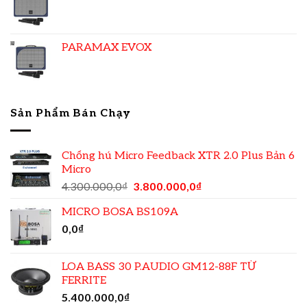
PARAMAX EVOX
Sản Phẩm Bán Chạy
Chống hú Micro Feedback XTR 2.0 Plus Bản 6
Micro
4.300.000,0
₫
3.800.000,0
₫
MICRO BOSA BS109A
0,0
₫
LOA BASS 30 P.AUDIO GM12-88F TỪ
FERRITE
5.400.000,0
₫