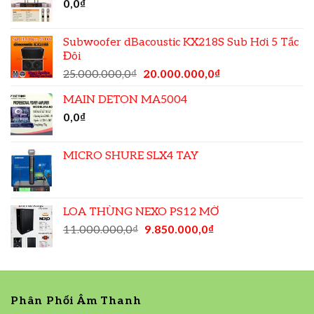
0,0
₫
Subwoofer dBacoustic KX218S Sub Hơi 5 Tấc
Đôi
25.000.000,0
₫
20.000.000,0
₫
MAIN DETON MA5004
0,0
₫
MICRO SHURE SLX4 TAY
LOA THÙNG NEXO PS12 MỜ
11.000.000,0
₫
9.850.000,0
₫
Phân Phối Âm Thanh