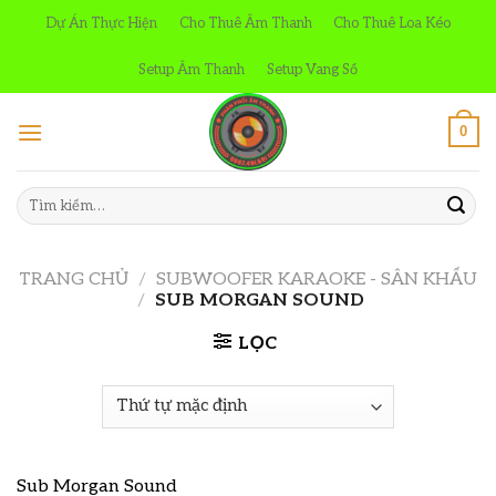
Skip
Dự Án Thực Hiện
Cho Thuê Âm Thanh
Cho Thuê Loa Kéo
to
content
Setup Âm Thanh
Setup Vang Số
0
Tìm
kiếm:
TRANG CHỦ
/
SUBWOOFER KARAOKE - SÂN KHẤU
/
SUB MORGAN SOUND
LỌC
Sub Morgan Sound