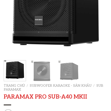
TRANG CHỦ
/
SUBWOOFER KARAOKE - SÂN KHẤU
/
SUB
PARAMAX
PARAMAX PRO SUB-A40 MKII