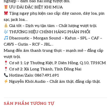
nghiệp – đảm bảo hài lòng tuyệt đối.
ƯU ĐÃI ĐẶC BIỆT KHI MUA
Tặng ngay phụ kiện cao cấp: dây canon, dây loa, pin
sạc, jack loa…
Giá tốt – Dịch vụ tận tâm – Chất lượng vượt trội.
THƯƠNG HIỆU CHÍNH HÃNG PHÂN PHỐI
Dbacoustic – Morgan Sound – Kafun – SPL – CAF –
CAVS – Gutin – RCF – JBL…
Mang đến âm thanh trung thực – mạnh mẽ – đẳng cấp
vượt trội.
Cơ sở 1: Lý Thường Kiệt, P. Diên Hồng, Q.10, TP.HCM
Cơ sở 2: Xã Long Thành, Tỉnh Đồng Nai
Hotline/Zalo: 0867.491.691
Nguyễn Khôi Audio – Chất âm thật, đẳng cấp thật.
SẢN PHẨM TƯƠNG TỰ