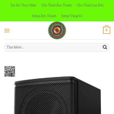
Skip
Dự Án Thực Hiện
Cho Thuê Âm Thanh
Cho Thuê Loa Kéo
to
content
Setup Âm Thanh
Setup Vang Số
0
Tìm
kiếm: