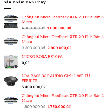
Sản Phẩm Bán Chạy
Chống hú Micro Feedback XTR 2.0 Plus Bản 6
Micro
4.300.000,0
₫
3.800.000,0
₫
Chống hú Micro Feedback XTR 2.0 Plus Bản 4
Micro
3.300.000,0
₫
2.800.000,0
₫
MICRO BOSA BS109A
0,0
₫
LOA BASS 30 P.AUDIO GM12-88F TỪ
FERRITE
5.400.000,0
₫
Chống hú Micro Feedback XTR 2.0 Plus Bản 2
Micro
1.800.000,0
₫
1.750.000,0
₫