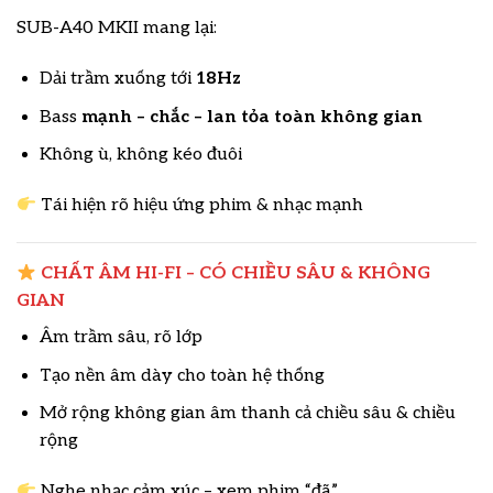
SUB-A40 MKII mang lại:
Dải trầm xuống tới
18Hz
Bass
mạnh – chắc – lan tỏa toàn không gian
Không ù, không kéo đuôi
Tái hiện rõ hiệu ứng phim & nhạc mạnh
CHẤT ÂM HI-FI – CÓ CHIỀU SÂU & KHÔNG
GIAN
Âm trầm sâu, rõ lớp
Tạo nền âm dày cho toàn hệ thống
Mở rộng không gian âm thanh cả chiều sâu & chiều
rộng
Nghe nhạc cảm xúc – xem phim “đã”