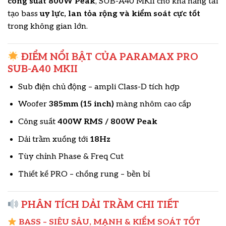
công suất 800W Peak
, SUB-A40 MKII cho khả năng tái
tạo bass
uy lực, lan tỏa rộng và kiểm soát cực tốt
trong không gian lớn.
ĐIỂM NỔI BẬT CỦA PARAMAX PRO
SUB-A40 MKII
Sub điện chủ động – ampli Class-D tích hợp
Woofer
385mm (15 inch)
màng nhôm cao cấp
Công suất
400W RMS / 800W Peak
Dải trầm xuống tới
18Hz
Tùy chỉnh Phase & Freq Cut
Thiết kế PRO – chống rung – bền bỉ
PHÂN TÍCH DẢI TRẦM CHI TIẾT
BASS – SIÊU SÂU, MẠNH & KIỂM SOÁT TỐT