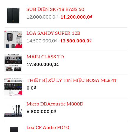
SUB ĐIỆN SK718 BASS 50
12.000.000,0
₫
11.200.000,0
₫
LOA SANDY SUPER 12B
14.500.000,0
₫
13.500.000,0
₫
MAIN CLASS TD
17.800.000,0
₫
THIẾT BỊ XỬ LÝ TÍN HIỆU BOSA ML8.4T
0,0
₫
Micro DBAcoustic M800D
6.800.000,0
₫
Loa CF Audio FD10