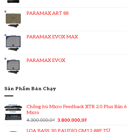
PARAMAX ART 88
PARAMAX EVOX MAX
PARAMAX EVOX
Sản Phẩm Bán Chạy
Chống hú Micro Feedback XTR 2.0 Plus Bản 6
Micro
4.300.000,0
₫
3.800.000,0
₫
LOA BASS 30 P.AUDIO GM12-88F TỪ