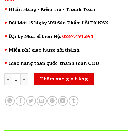
♥
Nhận Hàng - Kiểm Tra - Thanh Toán
♥
Đổi Mới 15 Ngày Với Sản Phẩm Lỗi Từ NSX
♥
Đại Lý Mua Sỉ Liên Hệ:
0867.491.691
♥
Miễn phí giao hàng nội thành
♥
Giao hàng toàn quốc, thanh toán COD
Chống hú Micro Feedback XTR 2.0 Plus Bản 4 Micro số lượn
Thêm vào giỏ hàng