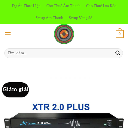
Skip
Dự Án Thực Hiện
Cho Thuê Âm Thanh
Cho Thuê Loa Kéo
to
content
Setup Âm Thanh
Setup Vang Số
0
Tìm
kiếm:
Giảm giá!