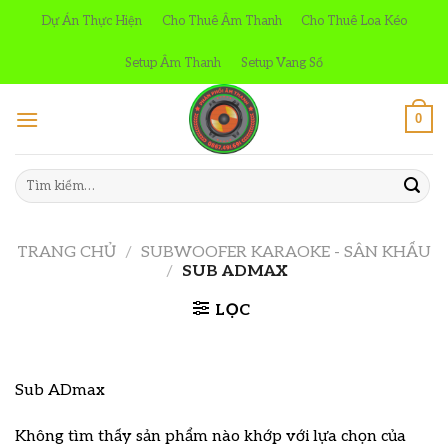
Skip
Dự Án Thực Hiện
Cho Thuê Âm Thanh
Cho Thuê Loa Kéo
to
content
Setup Âm Thanh
Setup Vang Số
0
Tìm
kiếm:
TRANG CHỦ
/
SUBWOOFER KARAOKE - SÂN KHẤU
/
SUB ADMAX
LỌC
Sub ADmax
Không tìm thấy sản phẩm nào khớp với lựa chọn của