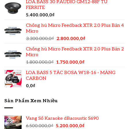
LOA BASS 30 P.AUDIO GM12-88F TỪ
FERRITE
5.400.000,0
₫
Chống hú Micro Feedback XTR 2.0 Plus Bản 4
Micro
3.300.000,0
₫
2.800.000,0
₫
Chống hú Micro Feedback XTR 2.0 Plus Bản 2
Micro
1.800.000,0
₫
1.750.000,0
₫
LOA BASS 5 TẤC BOSA W18-16 - MÀNG
CARBON
0,0
₫
Sản Phẩm Xem Nhiều
Vang Số Karaoke dBacoustic S690
6.500.000,0
₫
5.200.000,0
₫