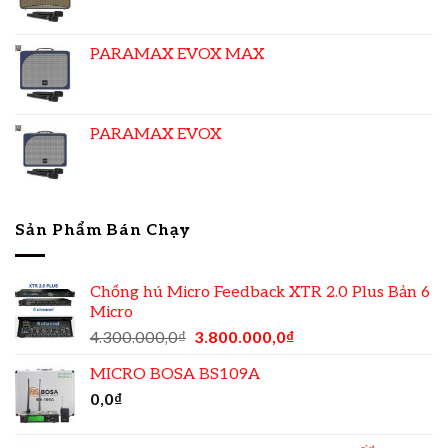
PARAMAX EVOX MAX
PARAMAX EVOX
Sản Phẩm Bán Chạy
Chống hú Micro Feedback XTR 2.0 Plus Bản 6
Micro
4.300.000,0
₫
3.800.000,0
₫
MICRO BOSA BS109A
0,0
₫