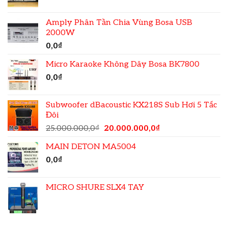
Amply Phân Tần Chia Vùng Bosa USB
2000W
0,0
₫
Micro Karaoke Không Dây Bosa BK7800
0,0
₫
Subwoofer dBacoustic KX218S Sub Hơi 5 Tấc
Đôi
25.000.000,0
₫
20.000.000,0
₫
MAIN DETON MA5004
0,0
₫
MICRO SHURE SLX4 TAY