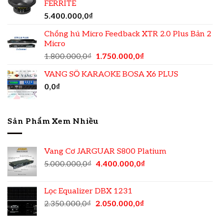
FERRITE
5.400.000,0
₫
Chống hú Micro Feedback XTR 2.0 Plus Bản 2
Micro
1.800.000,0
₫
1.750.000,0
₫
VANG SỐ KARAOKE BOSA X6 PLUS
0,0
₫
Sản Phẩm Xem Nhiều
Vang Cơ JARGUAR S800 Platium
5.000.000,0
₫
4.400.000,0
₫
Lọc Equalizer DBX 1231
2.350.000,0
₫
2.050.000,0
₫