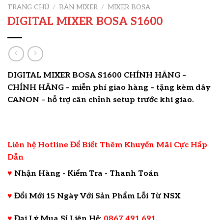
TRANG CHỦ
/
BÀN MIXER
/
MIXER BOSA
DIGITAL MIXER BOSA S1600
DIGITAL MIXER BOSA S1600 CHÍNH HÃNG –
CHÍNH HÃNG – miễn phí giao hàng – tặng kèm dây
CANON – hỗ trợ cân chỉnh setup trước khi giao.
Liên hệ Hotline Để Biết Thêm Khuyến Mãi Cực Hấp
Dẫn
♥
Nhận Hàng - Kiểm Tra - Thanh Toán
♥
Đổi Mới 15 Ngày Với Sản Phẩm Lỗi Từ NSX
♥
Đại Lý Mua Sỉ Liên Hệ:
0867.491.691