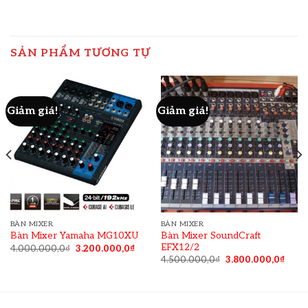
SẢN PHẨM TƯƠNG TỰ
Giảm giá!
Giảm giá!
BÀN MIXER
BÀN MIXER
Bàn Mixer SoundCraft
Bàn Mixer Yamaha MG10XU
EFX12/2
4.000.000,0
₫
3.200.000,0
₫
4.500.000,0
₫
3.800.000,0
₫