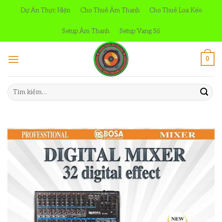
Skip
Dự Án Thực Hiện
Cho Thuê Âm Thanh
Cho Thuê Loa Kéo
to
content
Setup Âm Thanh
Setup Vang Số
0
Tìm
kiếm: