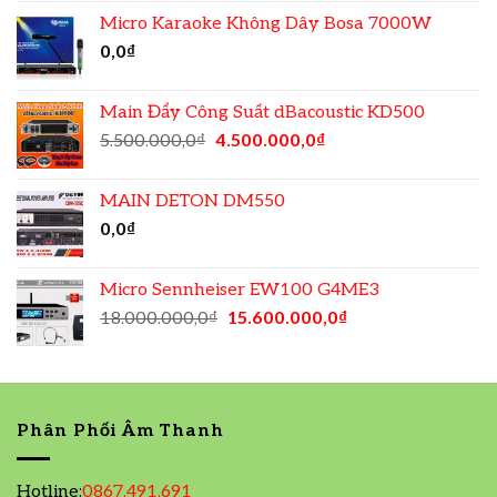
Micro Karaoke Không Dây Bosa 7000W
0,0
₫
Main Đẩy Công Suất dBacoustic KD500
5.500.000,0
₫
4.500.000,0
₫
MAIN DETON DM550
0,0
₫
Micro Sennheiser EW100 G4ME3
18.000.000,0
₫
15.600.000,0
₫
Phân Phối Âm Thanh
Hotline:
0867.491.691