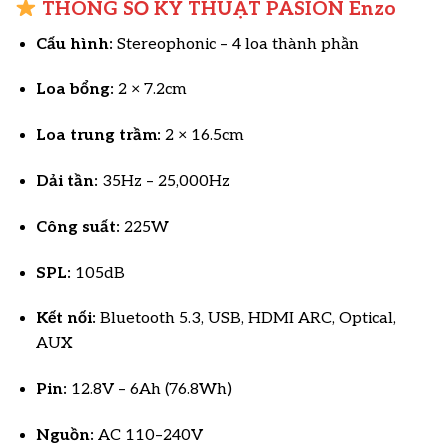
THÔNG SỐ KỸ THUẬT PASION Enzo
Cấu hình:
Stereophonic – 4 loa thành phần
Loa bổng:
2 × 7.2cm
Loa trung trầm:
2 × 16.5cm
Dải tần:
35Hz – 25,000Hz
Công suất:
225W
SPL:
105dB
Kết nối:
Bluetooth 5.3, USB, HDMI ARC, Optical,
AUX
Pin:
12.8V – 6Ah (76.8Wh)
Nguồn:
AC 110–240V