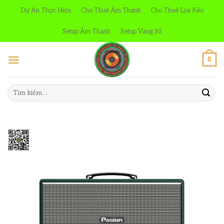
Skip
Dự Án Thực Hiện
Cho Thuê Âm Thanh
Cho Thuê Loa Kéo
to
content
Setup Âm Thanh
Setup Vang Số
0
Tìm
kiếm: