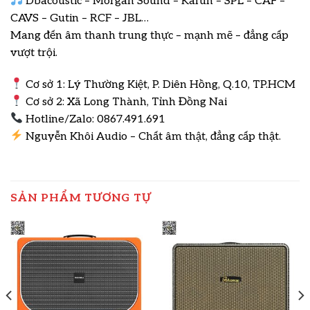
Dbacoustic – Morgan Sound – Kafun – SPL – CAF –
CAVS – Gutin – RCF – JBL…
Mang đến âm thanh trung thực – mạnh mẽ – đẳng cấp
vượt trội.
Cơ sở 1: Lý Thường Kiệt, P. Diên Hồng, Q.10, TP.HCM
Cơ sở 2: Xã Long Thành, Tỉnh Đồng Nai
Hotline/Zalo: 0867.491.691
Nguyễn Khôi Audio – Chất âm thật, đẳng cấp thật.
SẢN PHẨM TƯƠNG TỰ