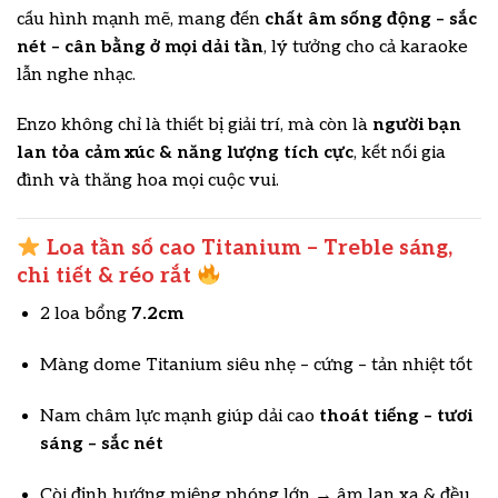
cấu hình mạnh mẽ, mang đến
chất âm sống động – sắc
nét – cân bằng ở mọi dải tần
, lý tưởng cho cả karaoke
lẫn nghe nhạc.
Enzo không chỉ là thiết bị giải trí, mà còn là
người bạn
lan tỏa cảm xúc & năng lượng tích cực
, kết nối gia
đình và thăng hoa mọi cuộc vui.
Loa tần số cao Titanium – Treble sáng,
chi tiết & réo rắt
2 loa bổng
7.2cm
Màng dome Titanium siêu nhẹ – cứng – tản nhiệt tốt
Nam châm lực mạnh giúp dải cao
thoát tiếng – tươi
sáng – sắc nét
Còi định hướng miệng phóng lớn → âm lan xa & đều