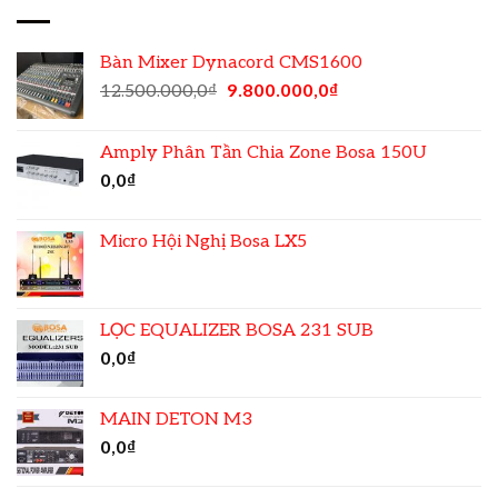
Bàn Mixer Dynacord CMS1600
12.500.000,0
₫
9.800.000,0
₫
Amply Phân Tần Chia Zone Bosa 150U
0,0
₫
Micro Hội Nghị Bosa LX5
LỌC EQUALIZER BOSA 231 SUB
0,0
₫
MAIN DETON M3
0,0
₫