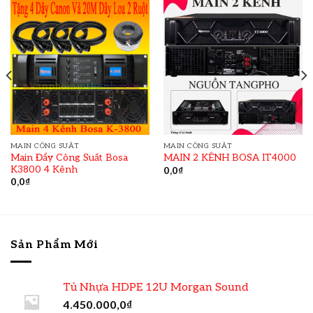
MAIN CÔNG SUẤT
MAIN CÔNG SUẤT
Main Đẩy Công Suất Bosa
MAIN 2 KÊNH BOSA IT4000
K3800 4 Kênh
0,0
₫
0,0
₫
Sản Phẩm Mới
Tủ Nhựa HDPE 12U Morgan Sound
4.450.000,0
₫