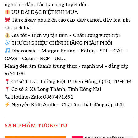
nghiệp – đảm bảo hài lòng tuyệt đối.
ƯU ĐÃI ĐẶC BIỆT KHI MUA
Tặng ngay phụ kiện cao cấp: dây canon, dây loa, pin
sạc, jack loa…
Giá tốt – Dịch vụ tận tâm – Chất lượng vượt trội.
THƯƠNG HIỆU CHÍNH HÃNG PHÂN PHỐI
Dbacoustic – Morgan Sound – Kafun – SPL – CAF –
CAVS – Gutin – RCF – JBL…
Mang đến âm thanh trung thực – mạnh mẽ – đẳng cấp
vượt trội.
Cơ sở 1: Lý Thường Kiệt, P. Diên Hồng, Q.10, TP.HCM
Cơ sở 2: Xã Long Thành, Tỉnh Đồng Nai
Hotline/Zalo: 0867.491.691
Nguyễn Khôi Audio – Chất âm thật, đẳng cấp thật.
SẢN PHẨM TƯƠNG TỰ