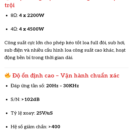
trội
8Ω:
4 x 2200W
4Ω:
4 x 4500W
Công suất cực lớn cho phép kéo tốt loa full đôi, sub hơi,
sub điện và nhiều cấu hình loa công suất cao khác, hoạt
động bền bỉ trong thời gian dài.
Độ ổn định cao – Vận hành chuẩn xác
Đáp ứng tần số:
20Hz – 30KHz
S/N:
>102dB
Tỷ lệ xoay:
25V/uS
Hệ số giảm chấn:
>400