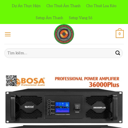
Skip
Dự Án Thực Hiện
Cho Thuê Âm Thanh
Cho Thuê Loa Kéo
to
content
Setup Âm Thanh
Setup Vang Số
0
Tìm
kiếm: