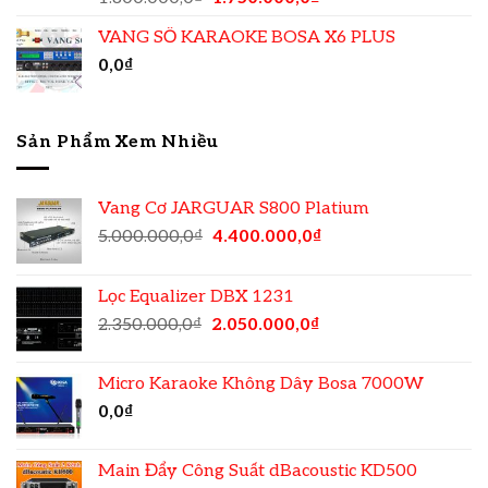
VANG SỐ KARAOKE BOSA X6 PLUS
0,0
₫
Sản Phẩm Xem Nhiều
Vang Cơ JARGUAR S800 Platium
5.000.000,0
₫
4.400.000,0
₫
Lọc Equalizer DBX 1231
2.350.000,0
₫
2.050.000,0
₫
Micro Karaoke Không Dây Bosa 7000W
0,0
₫
Main Đẩy Công Suất dBacoustic KD500