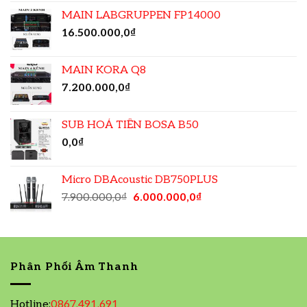
MAIN LABGRUPPEN FP14000
16.500.000,0
₫
MAIN KORA Q8
7.200.000,0
₫
SUB HOẢ TIỄN BOSA B50
0,0
₫
Micro DBAcoustic DB750PLUS
7.900.000,0
₫
6.000.000,0
₫
Phân Phối Âm Thanh
Hotline:
0867.491.691