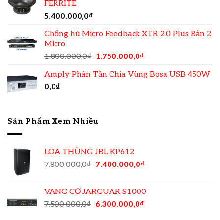
FERRITE
5.400.000,0
₫
Chống hú Micro Feedback XTR 2.0 Plus Bản 2
Micro
1.800.000,0
₫
1.750.000,0
₫
Amply Phân Tần Chia Vùng Bosa USB 450W
0,0
₫
Sản Phẩm Xem Nhiều
LOA THÙNG JBL KP612
7.800.000,0
₫
7.400.000,0
₫
VANG CƠ JARGUAR S1000
7.500.000,0
₫
6.300.000,0
₫