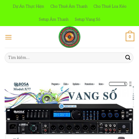
Skip
Dự Án Thực Hiện
Cho Thuê Âm Thanh
Cho Thuê Loa Kéo
to
content
Setup Âm Thanh
Setup Vang Số
0
Tìm
kiếm: